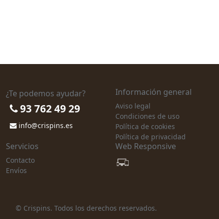
Información general
¿Te podemos ayudar?
Aviso legal
93 762 49 29
Condiciones de uso
info@crispins.es
Política de cookies
Política de privacidad
Servicios
Web Responsive
Contacto
Envíos
© Crispins. Todos los derechos reservados.