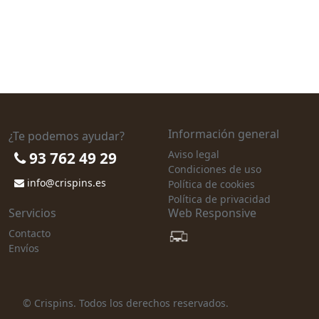
Información general
¿Te podemos ayudar?
Aviso legal
93 762 49 29
Condiciones de uso
info@crispins.es
Política de cookies
Política de privacidad
Servicios
Web Responsive
Contacto
Envíos
© Crispins. Todos los derechos reservados.