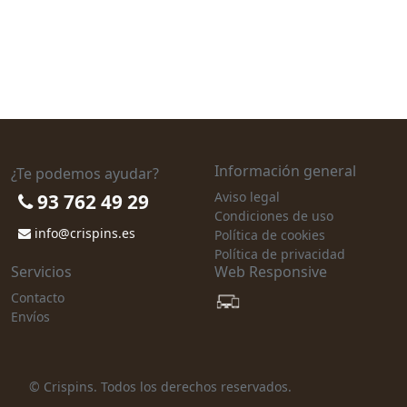
Información general
¿Te podemos ayudar?
Aviso legal
93 762 49 29
Condiciones de uso
info@crispins.es
Política de cookies
Política de privacidad
Servicios
Web Responsive
Contacto
Envíos
© Crispins. Todos los derechos reservados.